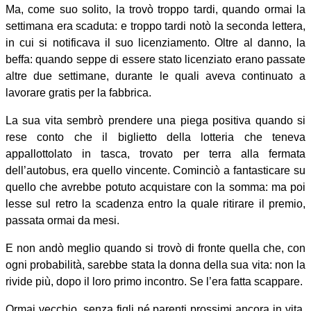
Ma, come suo solito, la trovò troppo tardi, quando ormai la
settimana era scaduta: e troppo tardi notò la seconda lettera,
in cui si notificava il suo licenziamento. Oltre al danno, la
beffa: quando seppe di essere stato licenziato erano passate
altre due settimane, durante le quali aveva continuato a
lavorare gratis per la fabbrica.
La sua vita sembrò prendere una piega positiva quando si
rese conto che il biglietto della lotteria che teneva
appallottolato in tasca, trovato per terra alla fermata
dell’autobus, era quello vincente. Cominciò a fantasticare su
quello che avrebbe potuto acquistare con la somma: ma poi
lesse sul retro la scadenza entro la quale ritirare il premio,
passata ormai da mesi.
E non andò meglio quando si trovò di fronte quella che, con
ogni probabilità, sarebbe stata la donna della sua vita: non la
rivide più, dopo il loro primo incontro. Se l’era fatta scappare.
Ormai vecchio, senza figli né parenti prossimi ancora in vita,