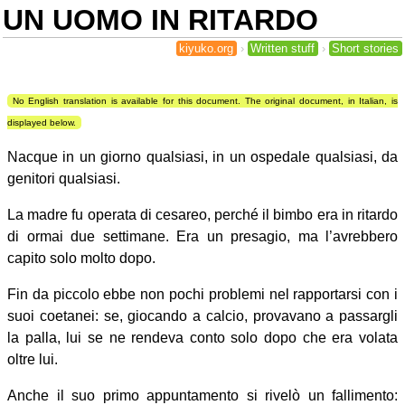
UN UOMO IN RITARDO
kiyuko.org
Written stuff
Short stories
No English translation is available for this document. The original document, in Italian, is
displayed below.
Nacque in un giorno qualsiasi, in un ospedale qualsiasi, da
genitori qualsiasi.
La madre fu operata di cesareo, perché il bimbo era in ritardo
di ormai due settimane. Era un presagio, ma l’avrebbero
capito solo molto dopo.
Fin da piccolo ebbe non pochi problemi nel rapportarsi con i
suoi coetanei: se, giocando a calcio, provavano a passargli
la palla, lui se ne rendeva conto solo dopo che era volata
oltre lui.
Anche il suo primo appuntamento si rivelò un fallimento: